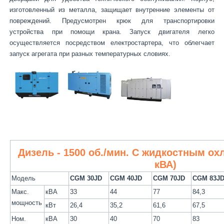
изготовленный из металла, защищает внутренние элементы от
повреждений. Предусмотрен крюк для транспортировки
устройства при помощи крана. Запуск двигателя легко
осуществляется посредством електростартера, что облегчает
запуск агрегата при разных температурных словиях.
Дизель - 1500 об./мин. С жидкостным ох
кВА)
Модель
CGM 30JD
CGM 40JD
CGM 70JD
CGM 83J
Макс.
кВА
33
44
77
84,3
мощность
кВт
26,4
35,2
61,6
67,5
Ном.
кВА
30
40
70
83