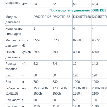
мощность
кВт
24
32
56
66,4
Производитель двигателя JOHN DEE
Модель
D3029DF128
D3029TF158
D4045TF158
D4045TF2
двигателя
Количество
3
3
4
4
цилиндров
Мощность
л.с./
35/26
51/38
82/60,5
98/72
двигателя
кВт
Объём
куб.см.
2900
2900
4500
4500
двигателя
Расход
л/ч
5,2
7,4
12
14,2
топлива
Бак
л.
50
50
120
120
Вес
кг.
700
830
1000
1000
Габариты
мм.
1500x900x
1700x900x
2000x1000x
2000x100
(ДхШхВ)
1500h
1500h
1950h
2100h
Бак капот
л.
50
50
50
100
Вес капот
кг.
1110
1100
1250
1390