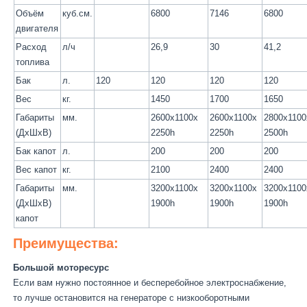
Объём
куб.см.
6800
7146
6800
двигателя
Расход
л/ч
26,9
30
41,2
топлива
Бак
л.
120
120
120
120
Вес
кг.
1450
1700
1650
Габариты
мм.
2600x1100x
2600x1100x
2800x1100
(ДхШхВ)
2250h
2250h
2500h
Бак капот
л.
200
200
200
Вес капот
кг.
2100
2400
2400
Габариты
мм.
3200x1100x
3200x1100x
3200x1100
(ДхШхВ)
1900h
1900h
1900h
капот
Преимущества:
Большой моторесурс
Если вам нужно постоянное и бесперебойное электроснабжение,
то лучше остановится на генераторе с низкооборотными