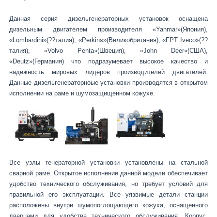
Данная серия дизельгенераторных установок оснащена
дизельным двигателем производителя «Yanmar»(Япония),
«Lombardini»(??талия), «Perkins»(Великобритания), «FPT Iveco»(??
талия), «Volvo Penta»(Швеция), «John Deer»(США),
«Deutz»(Германия) что подразумевает высокое качество и
надежность мировых лидеров производителей двигателей.
Данные дизельгенераторноые установки производятся в открытом
исполнении на раме и шумозащищенном кожухе.
Все узлы генераторной установки установлены на стальной
сварной раме. Открытое исполнение данной модели обеспечивает
удобство технического обслуживания, но требует условий для
правильной его эксплуатации. Все уязвимые детали станции
расположены внутри шумопоглощающего кожуха, оснащенного
дверцами для удобства технического обслуживания. Корпус,