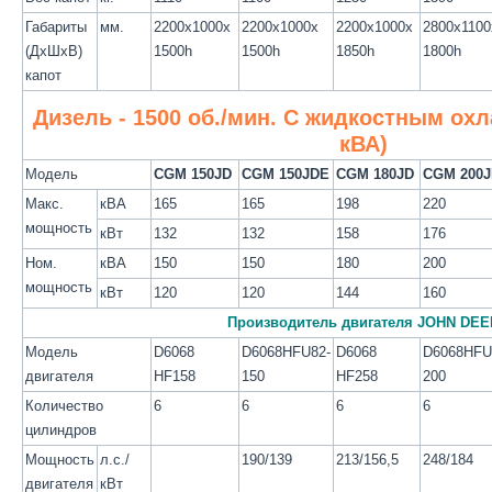
Габариты
мм.
2200x1000x
2200x1000x
2200x1000x
2800x1100
(ДхШхВ)
1500h
1500h
1850h
1800h
капот
Дизель - 1500 об./мин. С жидкостным ох
кВА)
Модель
CGM 150JD
CGM 150JDE
CGM 180JD
CGM 200
Макс.
кВА
165
165
198
220
мощность
кВт
132
132
158
176
Ном.
кВА
150
150
180
200
мощность
кВт
120
120
144
160
Производитель двигателя JOHN DEE
Модель
D6068
D6068HFU82-
D6068
D6068HFU
двигателя
HF158
150
HF258
200
Количество
6
6
6
6
цилиндров
Мощность
л.с./
190/139
213/156,5
248/184
двигателя
кВт