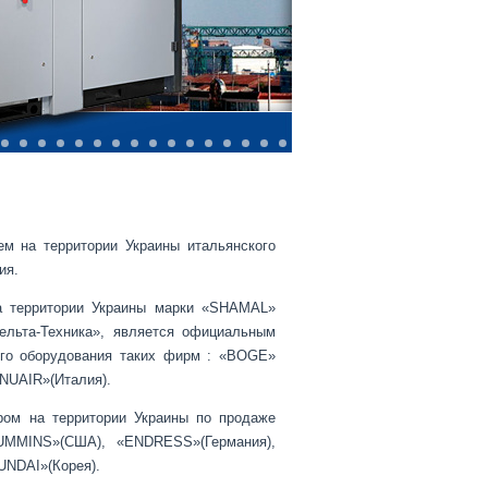
ем на территории Украины итальянского
ия.
а территории Украины марки «SHAMAL»
ельта-Техника», является официальным
ого оборудования таких фирм : «BOGE»
«NUAIR»(Италия).
ром на территории Украины по продаже
UMMINS»(США), «ENDRESS»(Германия),
NDAI»(Корея).