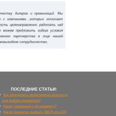
ичеству дилеров и организаций. Мы
е с компаниями ,которых отличает
ность целенаправленно работать над
ы можем предложить гибкие условия
ежного партнерства в лице нашей
имовыгодное сотрудничество.
ПОСЛЕДНИЕ СТАТЬИ:
Как определить необходимую мощность
для выбора генератора?
Какие требования к фундаменту?
Какой генератор выбрать 380 В или 220