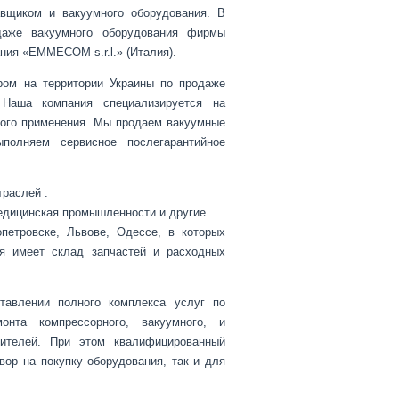
авщиком и вакуумного оборудования. В
одаже вакуумного оборудования фирмы
ия «EMMECOM s.r.l.» (Италия).
ром на территории Украины по продаже
 Наша компания специализируется на
ного применения. Мы продаем вакуумные
полняем сервисное послегарантийное
траслей :
едицинская промышленности и другие.
петровске, Львове, Одессе, в которых
я имеет склад запчастей и расходных
ставлении полного комплекса услуг по
онта компрессорного, вакуумного, и
дителей. При этом квалифицированный
ор на покупку оборудования, так и для