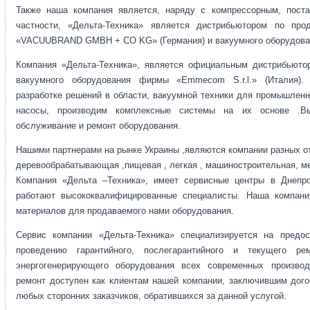
Также наша компания является, наряду с компрессорным, пост
частности, «Дельта-Техника» является дистрибьютором по пр
«VACUUBRAND GMBH + CO KG» (Германия) и вакуумного оборудован
Компания «Дельта-Техника», является официальным дистрибьюто
вакуумного оборудования фирмы «Emmecom S.r.l.» (Италия).
разработке решений в области, вакуумной техники для промышлен
насосы, производим комплексные системы на их основе .Вы
обслуживание и ремонт оборудования.
Нашими партнерами на рынке Украины ,являются компании разных о
деревообрабатывающая ,пищевая , легкая , машиностроительная, м
Компания «Дельта –Техника», имеет сервисные центры в Днепро
работают высококвалифицированные специалисты. Наша компани
материалов для продаваемого нами оборудования.
Сервис компании «Дельта-Техника» специализируется на предо
проведению гарантийного, послегарантийного и текущего рем
энергогенерирующего оборудования всех современных произво
ремонт доступен как клиентам нашей компании, заключившим догов
любых сторонних заказчиков, обратившихся за данной услугой.