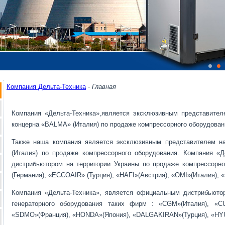
Компания Дельта-Техника
-
Главная
Компания «Дельта-Техника»,является эксклюзивным представител
концерна «BALMA» (Италия) по продаже компрессорного оборудован
Также наша компания является эксклюзивным представителем н
(Италия) по продаже компрессорного оборудования. Компания «Д
дистрибьютором на территории Украины по продаже компрессорн
(Германия), «ECCOAIR» (Турция), «HAFI»(Австрия), «OMI»(Италия), 
Компания «Дельта-Техника», является официальным дистрибьюто
генераторного оборудования таких фирм : «CGM»(Италия), «C
«SDMO»(Франция), «HONDA»(Япония), «DALGAKIRAN»(Турция), «HYU