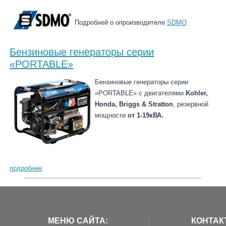
Подробней о опроизводителе
SDMO
Бензиновые генераторы cерии
«PORTABLE»
Бензиновые генераторы cерии
«PORTABLE» с двигателями
Kohler,
Honda, Briggs & Stratton
, резервной
мощности
от 1-19кВА.
подробнее
МЕНЮ САЙТА:
КОНТАК